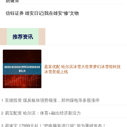
筋健骨
信钰证券 雄安日记|我在雄安“修”文物
推荐资讯
盈富优配 哈尔滨冰雪大世界梦幻冰雪馆科技
冰雪景观上线
​至德投资 煤炭板块强势领涨，郑州煤电等多股涨停
1
​易宝配资 哈尔滨：体育+融出经济新活力
2
​易速宝 17999元起！“把电脑装进口袋” 华为重磅发布！
3