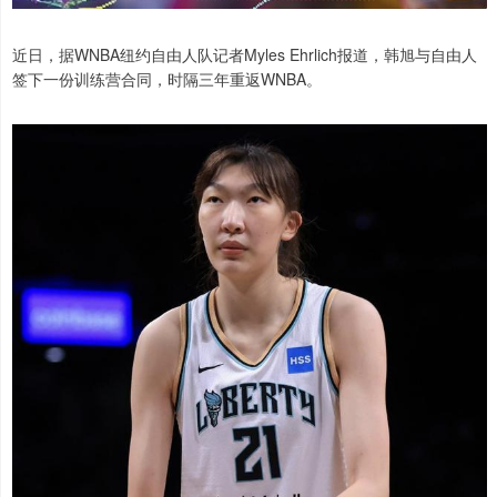
近日，据WNBA纽约自由人队记者Myles Ehrlich报道，韩旭与自由人
签下一份训练营合同，时隔三年重返WNBA。