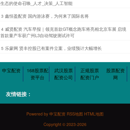
生态的使命召唤_人才_决策_人工智能
​鑫恒盈配资 国内游泳赛，为何来了国际名将
3
​威贤配资 汽车早报｜领克首款GT概念跑车将亮相北京车展 启境
4
首款量产车获广州L3自动驾驶测试许可
​乐蒙网 贤丰控股已有案件立案，业绩预计大幅增长
5
申宝配资
168股票配
武汉股票
正规股票
股票配资
资平台
配资公司
配资门户
网
友情链接：
Powered by
申宝配资
RSS地图
HTML地图
Copyright
© 2023-2026