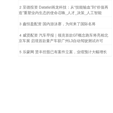
​至德投资 Datatist画龙科技：从“技能输血”到“价值再
2
造”重塑业内生态的使命召唤_人才_决策_人工智能
​鑫恒盈配资 国内游泳赛，为何来了国际名将
3
​威贤配资 汽车早报｜领克首款GT概念跑车将亮相北
4
京车展 启境首款量产车获广州L3自动驾驶测试许可
​乐蒙网 贤丰控股已有案件立案，业绩预计大幅增长
5