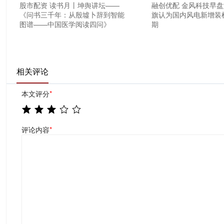
股市配资 读书月丨坤舆讲坛——
融创优配 金风科技早盘
《问书三千年：从殷墟卜辞到智能
旗认为国内风电新增装
图谱——中国医学阅读四问》
期
相关评论
本文评分
*
评论内容
*