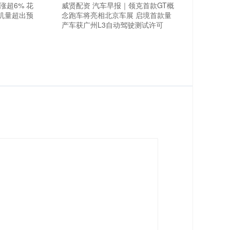
涨超6% 花
威贤配资 汽车早报｜领克首款GT概
机量超出预
念跑车将亮相北京车展 启境首款量
产车获广州L3自动驾驶测试许可