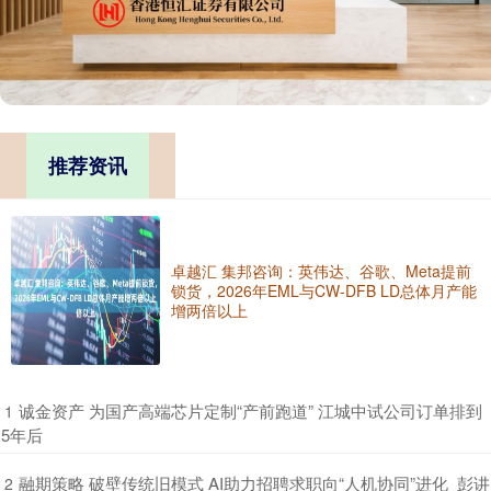
推荐资讯
卓越汇 集邦咨询：英伟达、谷歌、Meta提前
锁货，2026年EML与CW-DFB LD总体月产能
增两倍以上
​诚金资产 为国产高端芯片定制“产前跑道” 江城中试公司订单排到
1
5年后
​融期策略 破壁传统旧模式 AI助力招聘求职向“人机协同”进化_彭讲
2