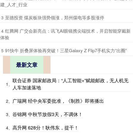
建_人才_行业
​至德投资 煤炭板块强势领涨，郑州煤电等多股涨停
3
​红腾网 广交会新亮点：讯飞AI眼镜携尖端技术，开启智能穿戴新
4
体验
​91快牛 折叠屏体验再突破！三星Galaxy Z Flip7手机实力“出圈”
5
最新文章
联合证券 国家邮政局：“人工智能+”赋能邮政，无人机无
1、
人车加速落地
广瑞网 经中央军委批准，《制胜》即将播出
2、
谷锦网 中秋节放假3天，不调休！
3、
高升网 628分！耿伟东，提干！
4、