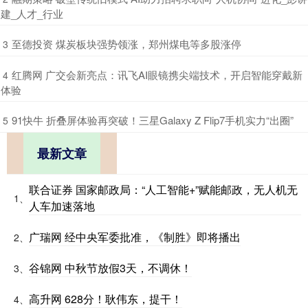
建_人才_行业
​至德投资 煤炭板块强势领涨，郑州煤电等多股涨停
3
​红腾网 广交会新亮点：讯飞AI眼镜携尖端技术，开启智能穿戴新
4
体验
​91快牛 折叠屏体验再突破！三星Galaxy Z Flip7手机实力“出圈”
5
最新文章
联合证券 国家邮政局：“人工智能+”赋能邮政，无人机无
1、
人车加速落地
广瑞网 经中央军委批准，《制胜》即将播出
2、
谷锦网 中秋节放假3天，不调休！
3、
高升网 628分！耿伟东，提干！
4、