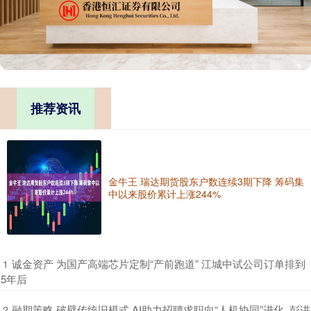
推荐资讯
金牛王 瑞达期货股东户数连续3期下降 筹码集
中以来股价累计上涨244%
​诚金资产 为国产高端芯片定制“产前跑道” 江城中试公司订单排到
1
5年后
​融期策略 破壁传统旧模式 AI助力招聘求职向“人机协同”进化_彭讲
2