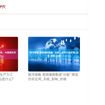
护穴
到生产力工
银河策略 美国通胀数据“分裂” 降息
站是什么?
仍非定局_关税_影响_价格