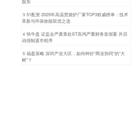
股东
​51配资 2025年高温焚烧炉厂家TOP3权威榜单：技术
3
革新与环保效能双优之选
​快牛盘 证监会严肃查处ST高鸿严重财务造假案 并启
4
动强制退市程序
​福盈策略 深圳产业大区，如何种好“两业协同”的“大
5
树”？