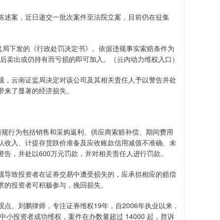
述案，近日递交一批次案件至法院立案，目前仍在征集
监局下发的《行政处罚决定书》。依据违规事实索赔条件为
月16日之后卖出或仍持有而亏损的即可加入。（云内动力维权入口）
，云南证监局决定对该公司及其相关责任人予以警告并处
带来了显著的经济损失。
违规行为包括销售和采购返利、供应商索赔补偿、期间费用
认收入、计提存货跌价准备及应收账款信用减值不准确、未
告，并处以600万元罚款，并对相关责任人进行罚款。
导致投资者在证券交易中遭受损失的，应承担相应的赔偿
求的投资者可积极参与，挽回损失。
。刘鹏律师，专注证券维权19年，自2006年执业以来，
中小投资者成功维权，案件在办数量超过 14000 起，胜诉