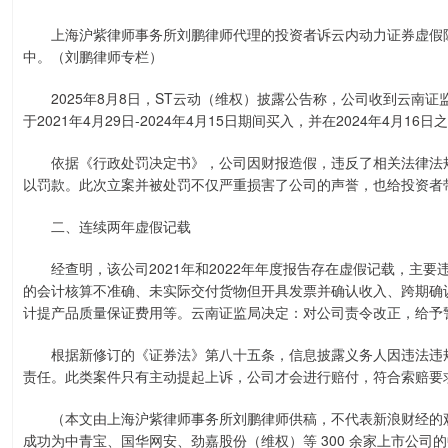
上海沪紫律师事务所刘鹏律师代理的投资者诉云内动力证券虚假陈
中。（刘鹏律师专栏）
2025年8月8日，ST云动（维权）披露公告称，公司收到云南证
于2021年4月29日-2024年4月15日期间买入，并在2024年4
依据《行政处罚决定书》，公司因财报造假，违反了相关法律法规
以罚款。此次立案并被处罚不仅严重损害了公司的声誉，也给投资者
二、连续两年虚假记载
经查明，该公司2021年和2022年年度报告存在虚假记载，主要
的会计核算不准确、未实际交付货物但开具发票并确认收入、跨期确
计提产品质量保证费用等。云南证监局决定：对公司责令改正，给予警
根据新修订的《证券法》第八十五条，信息披露义务人因违法违规
责任。此类案件只有主动提起上诉，公司才会进行赔付，符合索赔要
（本文由上海沪紫律师事务所刘鹏律师供稿，不代表新浪财经的观点
成功为中青宝、国华网安、劲嘉股份（维权）等 300 余家上市公司的