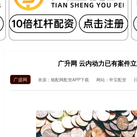
广升网 云内动力已有案件
广盛网
来源：顺配网配资APP下载
网站：申宝配资
日