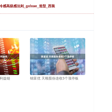
冷感高级感法则_gxlxae_造型_西装
物利益链
锦富优 天顺股份连收3个涨停板