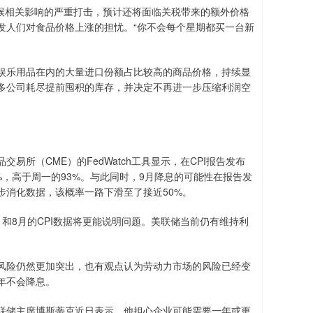
气候相关影响的严重打击，预计还将面临关税带来的额外价格
发人们对食品价格上涨的担忧。“你不会每个星期都买一台新
娱乐用品在内的大量进口份额占比较高的商品价格，持续显
多公司耗尽提前囤积的库存，并决定不再进一步压缩利润空
所（CME）的FedWatch工具显示，在CPI报告发布
%，高于周一的93%。与此同时，9月降息的可能性在报告发
步消化数据，该概率一路下滑至了接近50%。
和8月的CPI数据将更能说明问题。美联储当前仍有维持利
风险仍然更加突出，也有观点认为劳动力市场的风险已经变
年不会降息。
联储主席博斯蒂克近日表示，他担心企业可能需要一年或更