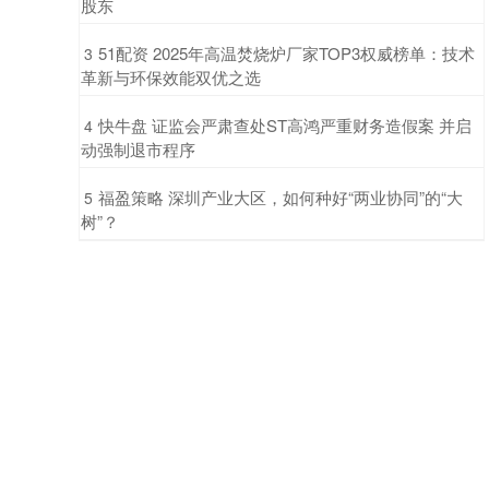
股东
​51配资 2025年高温焚烧炉厂家TOP3权威榜单：技术
3
革新与环保效能双优之选
​快牛盘 证监会严肃查处ST高鸿严重财务造假案 并启
4
动强制退市程序
​福盈策略 深圳产业大区，如何种好“两业协同”的“大
5
树”？