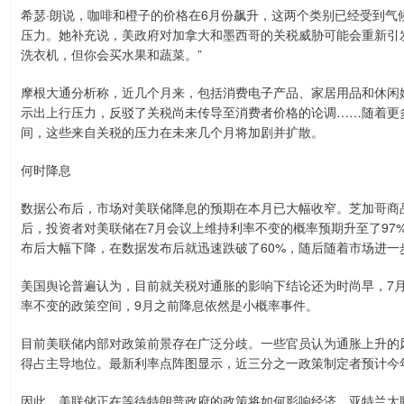
希瑟·朗说，咖啡和橙子的价格在6月份飙升，这两个类别已经受到
压力。她补充说，美政府对加拿大和墨西哥的关税威胁可能会重新引
洗衣机，但你会买水果和蔬菜。”
摩根大通分析称，近几个月来，包括消费电子产品、家居用品和休闲
示出上行压力，反驳了关税尚未传导至消费者价格的论调……随着更
间，这些来自关税的压力在未来几个月将加剧并扩散。
何时降息
数据公布后，市场对美联储降息的预期在本月已大幅收窄。芝加哥商品交易
后，投资者对美联储在7月会议上维持利率不变的概率预期升至了97
布后大幅下降，在数据发布后就迅速跌破了60%，随后随着市场进一
美国舆论普遍认为，目前就关税对通胀的影响下结论还为时尚早，7月
率不变的政策空间，9月之前降息依然是小概率事件。
目前美联储内部对政策前景存在广泛分歧。一些官员认为通胀上升的
得占主导地位。最新利率点阵图显示，近三分之一政策制定者预计今
因此，美联储正在等待特朗普政府的政策将如何影响经济。亚特兰大