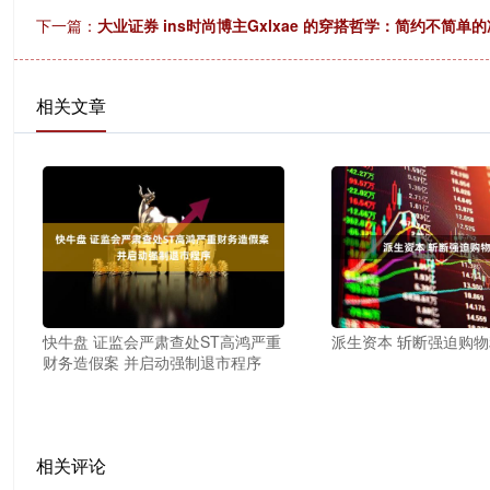
下一篇：
大业证券 ins时尚博主Gxlxae 的穿搭哲学：简约不简单的
相关文章
快牛盘 证监会严肃查处ST高鸿严重
派生资本 斩断强迫购
财务造假案 并启动强制退市程序
相关评论