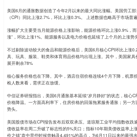
美国6月的通胀数据创造了今年2月以来的最大同比涨幅。美国劳工部
（CPI）同比上涨2.7%，环比上涨0.3%。 上述数据也略高于市场普遍
涨幅扩大主要受当月能源价格上涨影响，能源价格环比上涨0.9%，而
涨”，环比上涨1%。能源服务以及电力价格也延续了上个月的上涨势
不过剔除波动较大的食品和能源价格后，美国6月核心CPI环比上涨0.
具、玩具、服装、鞋类和体育用品价格均出现上涨。其中，美国家具价
展开剩余78%
核心服务价格也在下降。其中，酒店住宿价格连续4个月下降，机票
检人数来看，需求正在放缓。
中信证券研报指出，美国6月通胀基本延续“岁月静好”的状态，核心C
价格降温。一方面高利率下，住房价格的回落拖累服务通胀；另一方
势头。
美国股债市场在CPI报告发布后双双承压。道琼斯工业平均指数收跌逾4
债收益率在周二升破了标志性的5%关口；指标10年期美债收益率上涨6
价之锚”盘中早些时候曾触及4.491%的高点，为6月11日以来的最强