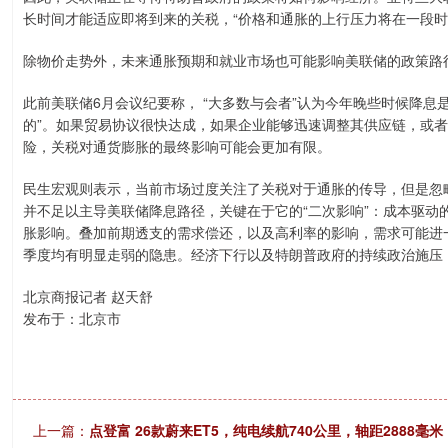
长时间才能适应即将到来的关税，“价格和通胀的上行压力将在一段时
除物价走势外，未来通胀预期和就业市场也可能影响美联储的政策路
此前美联储6月会议纪要称， “大多数与会者”认为今年晚些时候降息
的”。如果贸易协议很快达成，如果企业能够迅速调整其供应链，或
险，关税对通货膨胀的最终影响可能会更加有限。
民生宏观则表示，当前市场过度关注了关税对于通胀的传导，但是忽
并不足以主导美联储降息路径，关键在于它的“二次影响”：成本驱动
胀影响。叠加前期透支的需求偿还，以及高利率的影响，需求可能进
季度均有明显走弱的隐患。经济下行以及特朗普政府的持续政治施压
北京商报记者 赵天舒
发布于：北京市
上一篇：
点登富 26款蔚来ET5，纯电续航740公里，轴距2888毫米